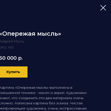
«Опережая мысль»
Андрей Мунц
SKU:
M3
60 000
р.
Купить
Картина «Опережая мысль» выполнена в
смешанной технике - масло и акрил. Художники
знают, что соединить эти два материала очень
сложно. Написана картина без эскиза. Чистая
импровизация художника, очень экспрессивная.